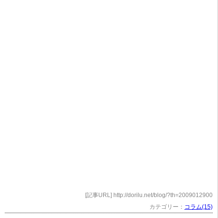
[記事URL] http://dorilu.net/blog/?th=2009012900
カテゴリー：
コラム(15)