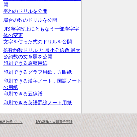
開
平均のドリルを公開
場合の数のドリルを公開
JIS漢字改正にともなう一部漢字字
体の変更
文字を使った式のドリルを公開
倍数約数ドリル と 最小公倍数 最大
公約数の文章題を公開
印刷できる原稿用紙
印刷できるグラフ用紙，方眼紙
印刷できる漢字ノート，国語ノート
の用紙
印刷できる五線譜
印刷できる英語罫線ノート用紙
 無料数学ドリル
製作著作・大川電子設計