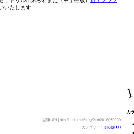
も，ドリル出来杉君また（中学生版）
数学クラブ
いいたします．
カ
[記事URL] http://dorilu.net/blog/?th=2018060900
カテゴリー：
その他(11)