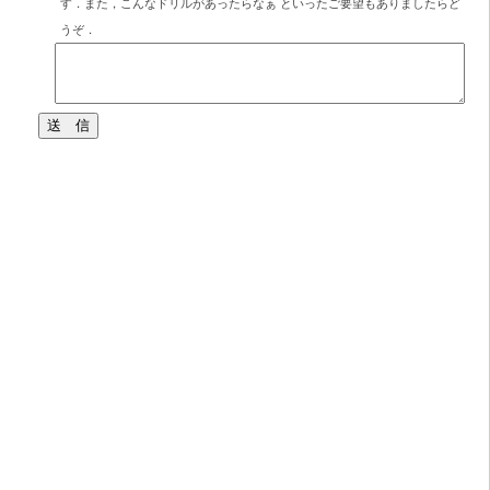
す．また，こんなドリルがあったらなぁ といったご要望もありましたらど
うぞ．