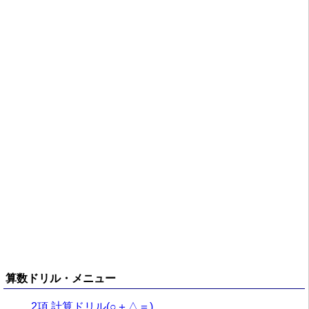
算数ドリル・メニュー
2項 計算ドリル(○＋△＝)